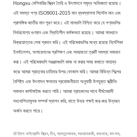
Hongxu মেশিনারির স্ক্রিন তৈরি ও উৎপাদনে সমৃদ্ধ অভিজ্ঞতা রয়েছে।
এই সমস্ত পণ্য ISO9001-2015 মান ব্যবস্থাপনা সিস্টেম মান এবং
প্রাসঙ্গিক জাতীয় মান পূরণ করে। এই মানগুলি নিশ্চিত করে যে পণ্যগুলির
নির্ভরযোগ্য গুণমান এবং স্থিতিশীল কর্মক্ষমতা রয়েছে। আমরা সাবধানে
বিক্রয়োত্তর সেবা প্রদান করি। এই পরিষেবাগুলির মধ্যে রয়েছে নির্দেশিকা
ইনস্টলেশন, অপারেশনের প্রশিক্ষণ এবং সময়মতো ত্রুটি সমস্যা সমাধান
করা। এই পরিষেবাগুলি সরঞ্জামগুলি কাজ না করার সময় কমাতে সাহায্য
করে৷ আমরা গ্রাহকের চাহিদার উপর ফোকাস করি। আমরা বিভিন্ন শিল্পের
বৈশিষ্ট্য এবং উৎপাদন ক্ষমতার প্রয়োজনীয়তা অনুযায়ী উপযুক্ত স্ক্রীনিং
সমাধান কাস্টমাইজ করতে পারি। আমরা গ্রাহকদের সাথে দীর্ঘমেয়াদী
সহযোগিতামূলক সম্পর্ক স্থাপন করি, যাতে উভয় পক্ষই জয়-জয় উন্নয়ন
অর্জন করতে পারে।
হট ট্যাগ: ভাইব্রেটিং স্ক্রিন, চীন, প্রস্তুতকারক, সরবরাহকারী, কারখানা, কম দাম,