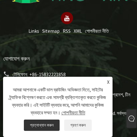
Links
Sitemap
RSS
XML
গোপনীয়তা নীতি
যোগাযোগ করুন
টেলিফোন:
+86-15832221858
X
ইমেইল:
mery@hongxumachinery.com
আমরা আপনাকে একটি ভাল ব্রাউজিং অভিজ্ঞতা দিতে, সাইটের
ঠিকানা:
তাওয়ুয়ান ওয়েস্ট স্ট্রিট, শুনপিং কাউন্টি, বাওডিং সিটি, হেবেই প্রদেশ, চীন
ট্র্যাফিক বিশ্লেষণ করতে এবং সামগ্রী ব্যক্তিগতকৃত করতে কুকিজ
ব্যবহার করি। এই সাইটটি ব্যবহার করে, আপনি আমাদের কুকিজ
ব্যবহারে সম্মত হন।
গোপনীয়তা নীতি
কপিরাইট © 2024 Hongxu Machinery Equipment Co., Ltd. সর্বস্বত্ব
সংরক্ষিত৷
প্রত্যাখ্যান করুন
গ্রহণ করুন