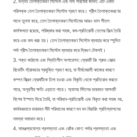
2. উন্নত তৈলাক্তকরণ সিস্টেম এবং দীর্ঘ পরিষেবা জীবন: এটি একটি
পরিপক্ক তেল তৈলাক্তকরণ সিস্টেম গ্রহণ করে। গ্রীস তৈলাক্তকরণের
সাথে তুলনা করে, তেল তৈলাক্তকরণ সিস্টেমের আরও ভাল শীতল
কার্যক্ষমতা রয়েছে, পরিষ্কার করা সহজ, কম-প্রতিরোধী তেলের ফিল্ম তৈরি
করে এবং কম খরচ হয়। তেল তৈলাক্তকরণ সিস্টেম ব্যবহার করে স্পন্দিত
পর্দা গ্রীস তৈলাক্তকরণ সিস্টেম ব্যবহার করে দ্বিগুণ টেকসই।
3. শক্ত কাঠামো এবং স্থিতিশীল অপারেশন: ফ্রেমটি রিং গ্রুভ কোল্ড
রিভেটিং স্ট্রাকচার প্রযুক্তি গ্রহণ করে, যা দীর্ঘমেয়াদী কাজের কারণে
কম্পন স্ক্রিন ফ্রেমটিকে ঢিলা হওয়া এবং বিকৃতি থেকে প্রতিরোধ করতে
পারে, অপূরণীয় ক্ষতি এড়াতে পারে। অ্যালয় স্টিলের ভারবহন আসনটি
বিশেষ ইস্পাত দিয়ে তৈরি, যা পরিধান-প্রতিরোধী এবং বিকৃত করা সহজ নয়,
কার্যকরভাবে ভারবহন সীট পরিধানের কারণে ঘন ঘন বিয়ারিং প্রতিস্থাপনের
সমস্যা সমাধান করে।
4. সামঞ্জস্যযোগ্য প্রশস্ততা এবং ঝোঁক কোণ: পর্দার প্রশস্ততা এবং