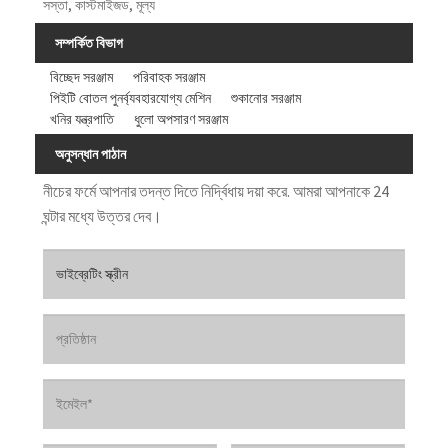
সস্তা, কাস্টমাইজড, মূল্য
সম্পর্কিত বিভাগ
বিচ্ছেদ সরঞ্জাম
পরিবাহক সরঞ্জাম
পিইটি বোতল পুনর্ব্যবহারযোগ্য মেশিন
শুকানোর সরঞ্জাম
খনির যন্ত্রপাতি
ধুলো অপসারণ সরঞ্জাম
অনুসন্ধান পাঠান
নীচের ফর্মে আপনার তদন্ত দিতে নির্দ্বিধায় দয়া করে. আমরা আপনাকে 24
ঘন্টার মধ্যে উত্তর দেব।