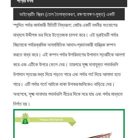
পণ্যের বর্ণনা
ভাইব্রেটিং স্ক্রিন (তেল তৈলাক্তকরণ, রক্ষণাবেক্ষণ-মুক্ত) একটি
স্পন্দিত পর্দার কার্যকারী নীতিটি নিম্নরূপ: মোটর একটি নমনীয় সংযোগের
অত্যন্ত বহুমুখী স্ক্রীনিং সরঞ্জাম। এটি প্রাথমিক নিষ্পেষণ পরে মোটা
মাধ্যমে উদ্দীপক ভর দিয়ে উত্তেজক চালনা করে। এই ড্রাইভটি পর্দার
উপকরণ স্ক্রীনিং জন্য ব্যবহার করা যেতে পারে. এটি একটি উপাদান বিতরণ
বিছানাকে পর্যায়ক্রমিক অসমমিতিক আদান-প্রদানকারী যান্ত্রিক কম্পন
স্ক্রীন এবং চূড়ান্ত পণ্যগুলির জন্য একটি গ্রেডিং স্ক্রিন হিসাবেও ব্যবহার
করতে বাধ্য করে। এই কম্পন পর্দার উপরিভাগের উপাদান স্তরটিকে আলগা
করে এবং এটিকে উপরে ফেলে দেয়। তারপরে সূক্ষ্ম দানাযুক্ত পদার্থগুলি
করা যেতে পারে। এই স্ক্রিনটি অতি-ভারী, ভারী, মাঝারি এবং সূক্ষ্ম স্ক্রীনিং
উপাদান স্তরের মধ্য দিয়ে পড়তে পারে এবং পর্দার গর্ত দিয়ে আলাদা হতে
সহ বিভিন্ন স্ক্রীনিং কাজের অবস্থার জন্য উপযুক্ত। প্রয়োজনে আপনি
পারে। এটি পর্দার গর্তে আটকে থাকা উপকরণগুলিকেও নাড়িয়ে দেয়।
এটিকে একটি স্প্রে সিস্টেম দিয়ে সজ্জিত করতেও বেছে নিতে পারেন।
অবশেষে, সূক্ষ্ম দানাদার পদার্থগুলি নীচের দিকে সরে যায় এবং পর্দার মাধ্যমে
ব্যবহারকারীরা একক-স্তর, দ্বি-স্তর, তিন-স্তর বা চার-স্তর স্ক্রীন পৃষ্ঠ
নির্গত হয়।
নির্বাচন করতে পারেন। তারা বিভিন্ন ধরণের পর্দাও বেছে নিতে পারে, যেমন
ইস্পাত তারের বোনা পর্দা, পলিউরেথেন পর্দা এবং ইস্পাত প্লেট পাঞ্চিং