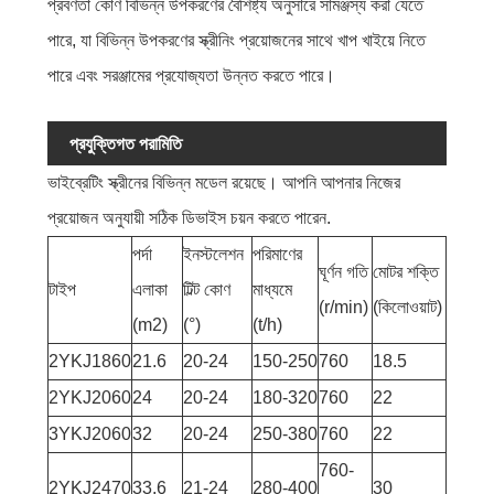
প্রবণতা কোণ বিভিন্ন উপকরণের বৈশিষ্ট্য অনুসারে সামঞ্জস্য করা যেতে
পারে, যা বিভিন্ন উপকরণের স্ক্রীনিং প্রয়োজনের সাথে খাপ খাইয়ে নিতে
পারে এবং সরঞ্জামের প্রযোজ্যতা উন্নত করতে পারে।
প্রযুক্তিগত পরামিতি
ভাইব্রেটিং স্ক্রীনের বিভিন্ন মডেল রয়েছে। আপনি আপনার নিজের
প্রয়োজন অনুযায়ী সঠিক ডিভাইস চয়ন করতে পারেন.
পর্দা
ইনস্টলেশন
পরিমাণের
ঘূর্ণন গতি
মোটর শক্তি
টাইপ
এলাকা
টিল্ট কোণ
মাধ্যমে
(r/min)
(কিলোওয়াট)
(m2)
(°)
(t/h)
2YKJ1860
21.6
20-24
150-250
760
18.5
2YKJ2060
24
20-24
180-320
760
22
3YKJ2060
32
20-24
250-380
760
22
760-
2YKJ2470
33.6
21-24
280-400
30