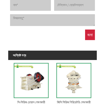
সংশ্লিষ্ট পণ্য
সি-সিরিজ চোয়াল পেষণকারী
জিসি সিরিজ গিরিরেটরি পেষণকারী