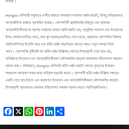
করেছে।
Hongxu মেশিনারী শুধুমাত্র দেশীয় বাজারে অসাধারণ ফলাফল অর্জন করেনি, কিন্তু সক্রিয়ভাবে
আন্তর্জাতিক বাজারে প্রসারিত হয়েছে। কোম্পানিটি প্ল্যাটফর্মের বৈচিত্র্য এবং ব্যবসার
আন্তর্জাতিকীকরণের প্রসার অব্যাহত রাখার প্রতিশ্রুতি দেয়, প্রযুক্তি গবেষণা এবং উন্নয়নের
উপর ফোকাস চালিয়ে যেতে, তার মূল আকাঙ্খাগুলিতে লেগে থাকে, ক্রমাগত কোম্পানির নিজস্ব
প্রতিযোগিতার উন্নতি করে এবং কঠিন বর্জ্য বাছাইয়ের ক্ষেত্রে আরও নতুন সমাধান নিয়ে
আসে। কোম্পানির দৃষ্টিভঙ্গি হল কঠিন বর্জ্য চিকিত্সার ক্ষেত্রে বিশ্বব্যাপী নেতা হয়ে ওঠা,
অবিচ্ছিন্ন উদ্ভাবন এবং আন্তর্জাতিকীকরণ কৌশলগুলির মাধ্যমে অসামান্য পরিবেশগত সমাধান
প্রদান করা। ভবিষ্যতে, Hongxu মেশিনারি কঠিন বর্জ্য বাছাই ক্ষেত্রে বৃহত্তর উন্নয়ন
সম্ভাবনা অন্বেষণ করার জন্য অবিরাম প্রচেষ্টা করবে। কোম্পানী কঠিন বর্জ্য চিকিত্সা ক্ষেত্রে
একটি নেতা হয়ে উঠতে এবং ক্রমাগত উদ্ভাবন এবং আন্তর্জাতিকীকরণ কৌশলগুলির মাধ্যমে
বিশ্বব্যাপী গ্রাহকদের চমৎকার পরিবেশগত সমাধান প্রদান করতে প্রতিশ্রুতিবদ্ধ।
Facebook
X
WhatsApp
Pinterest
LinkedIn
Share