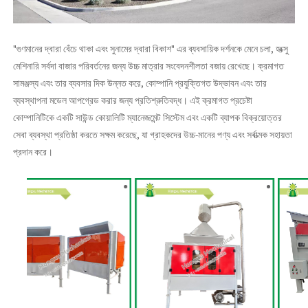
"গুণমানের দ্বারা বেঁচে থাকা এবং সুনামের দ্বারা বিকাশ" এর ব্যবসায়িক দর্শনকে মেনে চলা, হংক্সু
মেশিনারি সর্বদা বাজার পরিবর্তনের জন্য উচ্চ মাত্রার সংবেদনশীলতা বজায় রেখেছে। ক্রমাগত
সামঞ্জস্য এবং তার ব্যবসার দিক উন্নত করে, কোম্পানি প্রযুক্তিগত উদ্ভাবন এবং তার
ব্যবস্থাপনা মডেল আপগ্রেড করার জন্য প্রতিশ্রুতিবদ্ধ। এই ক্রমাগত প্রচেষ্টা
কোম্পানিটিকে একটি সাউন্ড কোয়ালিটি ম্যানেজমেন্ট সিস্টেম এবং একটি ব্যাপক বিক্রয়োত্তর
সেবা ব্যবস্থা প্রতিষ্ঠা করতে সক্ষম করেছে, যা গ্রাহকদের উচ্চ-মানের পণ্য এবং সর্বাত্মক সহায়তা
প্রদান করে।