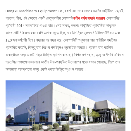
Hongxu Machinery Equipment Co., Ltd. এর সদর দফতর শুনপিং কাউন্টিতে, হেবেই
প্রদেশ, চীন, এই ক্ষেত্রে একটি নেতৃস্থানীয় কোম্পানি
কঠিন বর্জ্য বাছাই সরঞ্জাম
. কোম্পানির
প্রতিষ্ঠা 2014 সালে ফিরে পাওয়া যায়। সেই সময়ে, শনপিং কাউন্টিতে প্রতিষ্ঠিত আধুনিক
কারখানাটি 50 একরেরও বেশি এলাকা জুড়ে ছিল, যার নিবন্ধিত মূলধন 5 মিলিয়ন ইউয়ান এবং
120 জন কর্মচারী ছিল। বছরের পর বছর ধরে, কোম্পানিটি শুধুমাত্র তার শারীরিক পদচিহ্ন
প্রসারিত করেনি, কিন্তু তার শিল্পের পদচিহ্নও প্রসারিত করেছে। প্রভাব তার বর্তমান
অবস্থানের জন্য একটি শক্ত ভিত্তি স্থাপন করেছে। বিগত দশ বছরে, হংক্সু মেশিনারি অবিরাম
প্রচেষ্টার মাধ্যমে সফলভাবে জাতীয় উচ্চ-প্রযুক্তি উদ্যোগের মধ্যে স্থান পেয়েছে, শিল্পে তার
অসামান্য অবস্থানের জন্য একটি শক্ত ভিত্তি স্থাপন করেছে।