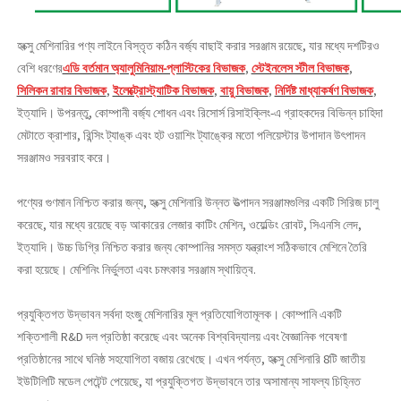
হংক্সু মেশিনারির পণ্য লাইনে বিস্তৃত কঠিন বর্জ্য বাছাই করার সরঞ্জাম রয়েছে, যার মধ্যে দশটিরও
বেশি ধরণের
এডি বর্তমান অ্যালুমিনিয়াম-প্লাস্টিকের বিভাজক
,
স্টেইনলেস স্টীল বিভাজক
,
সিলিকন রাবার বিভাজক
,
ইলেক্ট্রোস্ট্যাটিক বিভাজক
,
বায়ু বিভাজক
,
নির্দিষ্ট মাধ্যাকর্ষণ বিভাজক
,
ইত্যাদি। উপরন্তু, কোম্পানী বর্জ্য শোধন এবং রিসোর্স রিসাইক্লিং-এ গ্রাহকদের বিভিন্ন চাহিদা
মেটাতে ক্রাশার, রিন্সিং ট্যাঙ্ক এবং হট ওয়াশিং ট্যাঙ্কের মতো পলিয়েস্টার উপাদান উৎপাদন
সরঞ্জামও সরবরাহ করে।
পণ্যের গুণমান নিশ্চিত করার জন্য, হংক্সু মেশিনারি উন্নত উত্পাদন সরঞ্জামগুলির একটি সিরিজ চালু
করেছে, যার মধ্যে রয়েছে বড় আকারের লেজার কাটিং মেশিন, ওয়েল্ডিং রোবট, সিএনসি লেদ,
ইত্যাদি। উচ্চ ডিগ্রি নিশ্চিত করার জন্য কোম্পানির সমস্ত যন্ত্রাংশ সঠিকভাবে মেশিনে তৈরি
করা হয়েছে। মেশিনিং নির্ভুলতা এবং চমৎকার সরঞ্জাম স্থায়িত্ব.
প্রযুক্তিগত উদ্ভাবন সর্বদা হংজু মেশিনারির মূল প্রতিযোগিতামূলক। কোম্পানি একটি
শক্তিশালী R&D দল প্রতিষ্ঠা করেছে এবং অনেক বিশ্ববিদ্যালয় এবং বৈজ্ঞানিক গবেষণা
প্রতিষ্ঠানের সাথে ঘনিষ্ঠ সহযোগিতা বজায় রেখেছে। এখন পর্যন্ত, হংক্সু মেশিনারি 8টি জাতীয়
ইউটিলিটি মডেল পেটেন্ট পেয়েছে, যা প্রযুক্তিগত উদ্ভাবনে তার অসামান্য সাফল্য চিহ্নিত