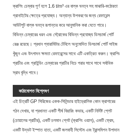
ক্রাশিং চেম্বার পূর্ণ হলে 1.6 t/m³ এর বাল্ক ঘনত্ব সহ মাঝারি-কঠোরতা
গ্রানাইটের ক্ষেত্রে প্রযোজ্য। অন্যান্য উপকরণের জন্য রেফারেন্স
আউটপুট বাল্ক ঘনত্ব রূপান্তর করে আনুমানিক করা যেতে পারে।
বিভিন্ন চেম্বারের ধরন এবং স্ট্রোকের বিভিন্ন প্রযোজ্য ডিসচার্জ পোর্ট
রেঞ্জ রয়েছে। প্রধান প্যারামিটার টেবিলে অনুমোদিত ডিসচার্জ পোর্ট সাইজ
খুঁজুন এবং উৎপাদন ক্ষমতা রেফারেন্সের সাথে এটি একত্রিত করুন। ক্রাশিং
প্রাচীর এবং গ্রাইন্ডিং চেম্বারের প্রাচীর নিচে পরার সাথে সাথে সর্বাধিক
স্রাব বৃদ্ধি পাবে।
কাঠামোগত বিশ্লেষণ
এই চিত্রটি GP সিরিজের একক-সিলিন্ডার হাইড্রোলিক কোন ক্রাশারের
গঠন দেখায়, যা প্রধানত একটি শীর্ষ বিয়ারিং কভার, একটি নির্দিষ্ট প্লেট
(চোয়ালের প্রাচীর), একটি চলমান প্লেট (ক্রাশিং ওয়াল), একটি ফ্রেম,
একটি উদ্ভট ইস্পাত হাতা, একটি জলবাহী সিস্টেম এবং ট্রান্সমিশন উপাদান