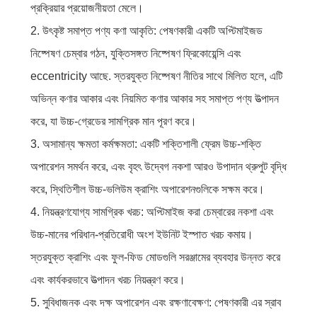
প্রক্রিয়ার প্রয়োজনীয়তা মেলে।
2. উৎকৃষ্ট সমাপ্ত পণ্য কণা আকৃতি: পেষণকারী একটি অপ্টিমাইজড
নিষ্পেষণ চেম্বার গঠন, যুক্তিসঙ্গত নিষ্পেষণ ফ্রিকোয়েন্সি এবং
eccentricity আছে. স্তরযুক্ত নিষ্পেষণ নীতির সাথে মিলিত হলে, এটি
অভিন্ন কণার আকার এবং নিয়মিত কণার আকার সহ সমাপ্ত পণ্য উত্পাদন
করে, যা উচ্চ-গ্রেডের সামগ্রিক মান পূরণ করে।
3. অসামান্য ক্ষমতা কর্মক্ষমতা: একটি শক্তিশালী ফ্রেম উচ্চ-শক্তি
অপারেশন সমর্থন করে, এবং বৃহৎ উদ্বেগ নকশা আরও উপাদান থ্রুপুট বৃদ্ধি
করে, স্থিতিশীল উচ্চ-ভলিউম ক্রাশিং অপারেশনগুলিকে সক্ষম করে।
4. নিয়ন্ত্রণযোগ্য সামগ্রিক খরচ: অপ্টিমাইজ করা চেম্বারের নকশা এবং
উচ্চ-মানের পরিধান-প্রতিরোধী অংশ ইউনিট ইস্পাত খরচ কমায়।
স্তরযুক্ত ক্রাশিং এবং ফুল-ফিড মোডগুলি সরঞ্জামের ব্যবহার উন্নত করে
এবং কার্যকরভাবে উত্পাদন খরচ নিয়ন্ত্রণ করে।
5. সুবিধাজনক এবং দক্ষ অপারেশন এবং রক্ষণাবেক্ষণ: পেষণকারী এর স্রাব