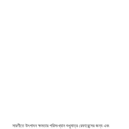
GP89
GP89
GP89
সারণীতে উৎপাদন ক্ষমতার পরিসংখ্যান শুধুমাত্র রেফারেন্সের জন্য এবং