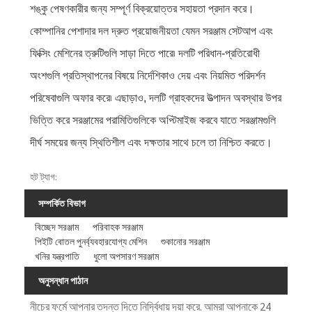
শঙ্কু পেষণকারীর জন্য সম্পূর্ণ বিক্রয়োত্তর সহায়তা প্রদান করে।
কোম্পানির পেশাদার দল দ্রুত প্রয়োজনীয়তা যেমন সরঞ্জাম সেটআপ এবং
ফিক্সিং মেশিনের ত্রুটিগুলি সাড়া দিতে পারে৷ দলটি পরিধান-প্রতিরোধী
অংশগুলি প্রতিস্থাপনের বিষয়ে নির্দেশিকাও দেয় এবং নিয়মিত পরিদর্শন
পরিষেবাগুলি অফার করে৷ এছাড়াও, দলটি গ্রাহকদের উত্পাদন অবস্থার উপর
ভিত্তি করে সরঞ্জামের পরামিতিগুলিকে অপ্টিমাইজ করবে যাতে সরঞ্জামগুলি
দীর্ঘ সময়ের জন্য স্থিতিশীল এবং দক্ষতার সাথে চলে তা নিশ্চিত করতে।
হট ট্যাগ:
সম্পর্কিত বিভাগ
বিচ্ছেদ সরঞ্জাম
পরিবাহক সরঞ্জাম
পিইটি বোতল পুনর্ব্যবহারযোগ্য মেশিন
শুকানোর সরঞ্জাম
খনির যন্ত্রপাতি
ধুলো অপসারণ সরঞ্জাম
অনুসন্ধান পাঠান
নীচের ফর্মে আপনার তদন্ত দিতে নির্দ্বিধায় দয়া করে. আমরা আপনাকে 24