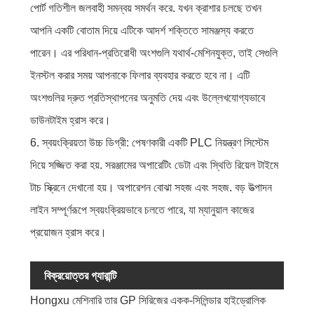
পোর্ট গতিশীল জলবাহী সমন্বয় সমর্থন করে. যখন ক্রাশার চলছে তখন
আপনি একটি বোতাম দিয়ে এটিকে আদর্শ শক্তিতে সামঞ্জস্য করতে
পারেন। এর পরিধান-প্রতিরোধী অংশগুলি যথার্থ-মেশিনযুক্ত, তাই সেগুলি
ইনস্টল করার সময় আপনাকে ফিলার ব্যবহার করতে হবে না। এটি
অংশগুলির দ্রুত প্রতিস্থাপনের অনুমতি দেয় এবং উল্লেখযোগ্যভাবে
ডাউনটাইম হ্রাস করে।
6. স্বয়ংক্রিয়তা উচ্চ ডিগ্রী: পেষণকারী একটি PLC নিয়ন্ত্রণ সিস্টেম
দিয়ে সজ্জিত করা হয়. সরঞ্জামের অপারেটিং ডেটা এবং স্থিতি রিয়েল টাইমে
টাচ স্ক্রিনে দেখানো হয়। অপারেশন বোঝা সহজ এবং সহজ. বড় উত্পাদন
লাইন সম্পূর্ণরূপে স্বয়ংক্রিয়ভাবে চলতে পারে, যা ম্যানুয়াল কাজের
প্রয়োজন হ্রাস করে।
বিক্রয়োত্তর গ্যারান্টি
Hongxu মেশিনারি তার GP সিরিজের একক-সিলিন্ডার হাইড্রোলিক