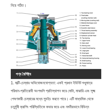
নিয়ে গঠিত।
পণ্য বৈশিষ্ট্য
1. মাল্টি-চেম্বার অভিযোজনযোগ্যতা: একই প্রধান ইউনিট শুধুমাত্র
পরিধান-প্রতিরোধী অংশগুলি প্রতিস্থাপন করে মোটা, মাঝারি এবং সূক্ষ্ম
পেষণকারী চেম্বারের মধ্যে স্যুইচ করতে পারে। এটি মাধ্যমিক থেকে
চতুর্মুখী ক্রাশিং পরিস্থিতিকে কভার করে এবং নমনীয়ভাবে বিভিন্ন