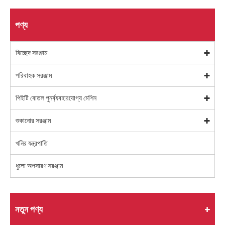
পণ্য
বিচ্ছেদ সরঞ্জাম
পরিবাহক সরঞ্জাম
পিইটি বোতল পুনর্ব্যবহারযোগ্য মেশিন
শুকানোর সরঞ্জাম
খনির যন্ত্রপাতি
ধুলো অপসারণ সরঞ্জাম
নতুন পণ্য