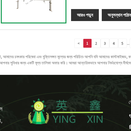
আরও পড়ুন
অনুসন্ধান পাঠান
<
1
2
3
4
5
...
, আমাদের চমৎকার পরিষেবা এবং যুক্তিসঙ্গত মূল্যের জন্য পরিচিত৷ আপনি যদি আমাদের কাস্টমাইজড, কম
নার সুবিধার জন্য একটি মূল্য তালিকা অফার করি। আমরা আন্তরিকভাবে আপনার নির্ভরযোগ্য দীর্ঘমেয়
য
েস
য,