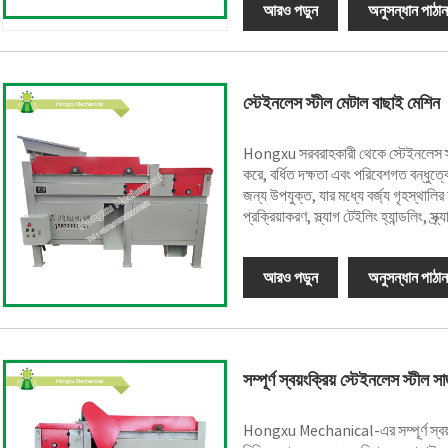
আরও পড়ুন
অনুসন্ধান পাঠান
স্টেইনলেস স্টীল মেটাল বাছাই মেশিন
Hongxu সরবরাহকারী থেকে স্টেইনলেস স্টীল
করে, বর্ধিত দক্ষতা এবং পরিবেশগত বন্ধুত্
জন্য উপযুক্ত, যার মধ্যে বর্জ্য গৃহস্থালির যন
প্রক্রিয়াকরণ, স্ল্যাগ টেইলিং হ্যান্ডলিং, স
আরও পড়ুন
অনুসন্ধান পাঠান
সম্পূর্ণ স্বয়ংক্রিয় স্টেইনলেস স্টীল
Hongxu Mechanical-এর সম্পূর্ণ স্বয়ংক