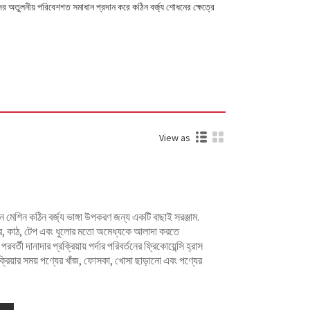
দের অতুলনীয় পরিবেশগত সমাধান প্রদান করে কঠিন বর্জ্য শোধনের ক্ষেত্রে
View as
েশিন কঠিন বর্জ্য ভাঙ্গা উপকরণ জন্য একটি বাছাই সরঞ্জাম.
াবার, কাঠ, টেপ এবং ধুলোর মতো অমেধ্যকে আলাদা করতে
র্তী দানাদার প্রক্রিয়ায় পর্দার পরিবর্তনের ফ্রিকোয়েন্সি হ্রাস
রিয়ার সময় পণ্যের খাঁজ, ফোসকা, খোসা ছাড়ানো এবং পণ্যের