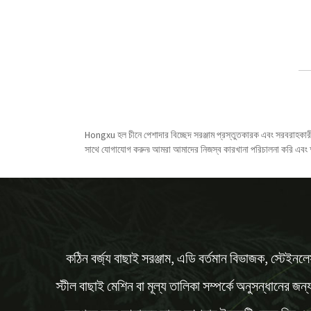
Hongxu হল চীনে পেশাদার বিচ্ছেদ সরঞ্জাম প্রস্তুতকারক এবং সরবরাহকারী
সাথে যোগাযোগ করুন৷ আমরা আমাদের নিজস্ব কারখানা পরিচালনা করি এবং আপ
কঠিন বর্জ্য বাছাই সরঞ্জাম, এডি বর্তমান বিভাজক, স্টেইনল
স্টীল বাছাই মেশিন বা মূল্য তালিকা সম্পর্কে অনুসন্ধানের জন্