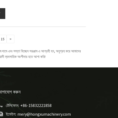
15
>
 দামে এবং সস্তা বিচ্ছেদ সরঞ্জাম এ আগ্রহী হন, অনুগ্রহ করে আমাদের
াদী ব্যবসায়িক অংশীদার হতে আশা করি!
োগাযোগ করুন
টেলিফোন:
+86-15832221858
ইমেইল:
mery@hongxumachinery.com