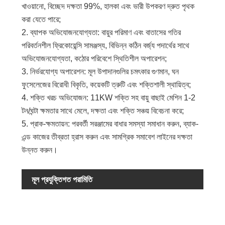
খাওয়ানো, বিচ্ছেদ দক্ষতা 99%, হালকা এবং ভারী উপকরণ দ্রুত পৃথক
করা যেতে পারে;
2. ব্যাপক অভিযোজনযোগ্যতা: বায়ুর পরিমাণ এবং বাতাসের গতির
পরিবর্তনশীল ফ্রিকোয়েন্সি সামঞ্জস্য, বিভিন্ন কঠিন বর্জ্য পদার্থের সাথে
অভিযোজনযোগ্যতা, কঠোর পরিবেশে স্থিতিশীল অপারেশন;
3. নির্ভরযোগ্য অপারেশন: মূল উপাদানগুলির চমৎকার গুণমান, ঘন
ফুসেলেজের বিরোধী বিকৃতি, কয়েকটি ত্রুটি এবং শক্তিশালী স্থায়িত্ব;
4. শক্তি খরচ অভিযোজন: 11KW শক্তি সহ বায়ু বাছাই মেশিন 1-2
টন/ঘন্টা ক্ষমতার সাথে মেলে, দক্ষতা এবং শক্তি সঞ্চয় বিবেচনা করে;
5. প্রাক-ক্ষমতায়ন: পরবর্তী সরঞ্জামের বাধার সমস্যা সমাধান করুন, ব্যাক-
এন্ড কাজের তীব্রতা হ্রাস করুন এবং সামগ্রিক সমাবেশ লাইনের দক্ষতা
উন্নত করুন।
মূল প্রযুক্তিগত পরামিতি
স্পেসি
সরঞ্জাম