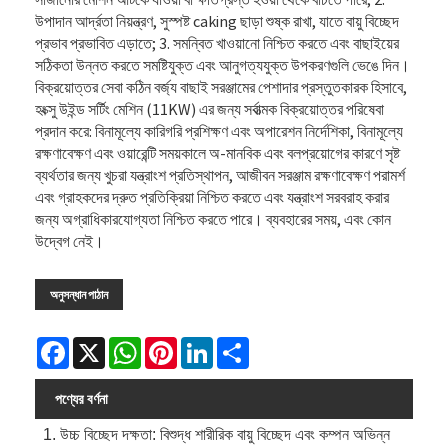
উপাদান আর্দ্রতা নিয়ন্ত্রণ, সুস্পষ্ট caking ছাড়া শুষ্ক রাখা, যাতে বায়ু বিচ্ছেদ
প্রভাব প্রভাবিত এড়াতে; 3. সমন্বিত খাওয়ানো নিশ্চিত করতে এবং বাছাইয়ের
সঠিকতা উন্নত করতে সমষ্টিযুক্ত এবং আনুগত্যযুক্ত উপকরণগুলি ভেঙে দিন।
বিক্রয়োত্তর সেবা কঠিন বর্জ্য বাছাই সরঞ্জামের পেশাদার প্রস্তুতকারক হিসাবে,
হংক্সু উইন্ড সর্টিং মেশিন (11KW) এর জন্য সর্বাত্মক বিক্রয়োত্তর পরিষেবা
প্রদান করে: বিনামূল্যে কারিগরি প্রশিক্ষণ এবং অপারেশন নির্দেশিকা, বিনামূল্যে
রক্ষণাবেক্ষণ এবং ওয়ারেন্টি সময়কালে অ-মানবিক এবং বলপ্রয়োগের কারণে সৃষ্ট
ব্যর্থতার জন্য খুচরা যন্ত্রাংশ প্রতিস্থাপন, আজীবন সরঞ্জাম রক্ষণাবেক্ষণ পরামর্শ
এবং গ্রাহকদের দ্রুত প্রতিক্রিয়া নিশ্চিত করতে এবং যন্ত্রাংশ সরবরাহ করার
জন্য অগ্রাধিকারযোগ্যতা নিশ্চিত করতে পারে। ব্যবহারের সময়, এবং কোন
উদ্বেগ নেই।
অনুসন্ধান পাঠান
Facebook
X
WhatsApp
Pinterest
LinkedIn
Share
পণ্যের বর্ণনা
1. উচ্চ বিচ্ছেদ দক্ষতা: বিশুদ্ধ শারীরিক বায়ু বিচ্ছেদ এবং কম্পন অভিন্ন