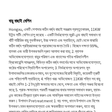
বায়ু বাছাই মেশিন
Hongxu, একটি পেশাদার কঠিন বর্জ্য বাছাই সরঞ্জাম প্রস্তুতকারক, 11KW
উইন্ড সর্টিং মেশিন চালু করেছে - একটি নির্ভরযোগ্য ফ্রন্ট-এন্ড বাছাই সমাধান যা
খাঁটি শারীরিক বায়ু পৃথকীকরণ, উচ্চ দক্ষতা এবং স্থায়িত্ব, ছোট থেকে মাঝারি
কঠিন বর্জ্য প্রক্রিয়াকরণের প্রয়োজনের জন্য তৈরি। বিচ্ছেদ দক্ষতা 99%,
হালকা এবং ভারী উপকরণগুলি দ্রুত আলাদা করা যায়; 2. ব্যাপক
অভিযোজনযোগ্যতা: বায়ুর পরিমাণ এবং বাতাসের গতির পরিবর্তনশীল
ফ্রিকোয়েন্সি সামঞ্জস্য, বিভিন্ন কঠিন বর্জ্য পদার্থের সাথে অভিযোজনযোগ্যতা,
কঠোর পরিবেশে স্থিতিশীল অপারেশন; 3. নির্ভরযোগ্য অপারেশন: মূল
উপাদানগুলির চমৎকার গুণমান, ঘন ফুসেলেজের বিরোধী বিকৃতি, কয়েকটি ত্রুটি
এবং শক্তিশালী স্থায়িত্ব; 4. শক্তি খরচ অভিযোজন: 11KW শক্তি সহ বায়ু
বাছাই মেশিন 1-2 টন/ঘন্টা ক্ষমতার সাথে মেলে, দক্ষতা এবং শক্তি সঞ্চয় বিবেচনা
করে; 5. প্রাক-ক্ষমতায়ন: পরবর্তী সরঞ্জামের বাধার সমস্যা সমাধান করুন, ব্যাক-
এন্ড কাজের তীব্রতা হ্রাস করুন এবং সামগ্রিক সমাবেশ লাইনের দক্ষতা উন্নত
করুন। উপাদান Pretreatment 1. বড় গলদ, ধাতব উপাদান এবং বিশেষ
উপকরণ যেমন জ্বলনযোগ্যতা এবং ক্ষয়কারীতা অপসারণ করুন, যাতে বায়ু
সাজানোর মেশিন আটকে যাওয়া বা ক্ষতিগ্রস্ত হওয়া থেকে বাঁচতে পারে; 2.