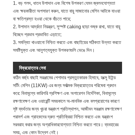
1. বড় গলদ, ধাতব উপাদান এবং বিশেষ উপকরণ যেমন জ্বলনযোগ্যতা
এবং ক্ষয়কারীতা অপসারণ করুন, যাতে বায়ু সাজানোর মেশিন আটকে যাওয়া
বা ক্ষতিগ্রস্ত হওয়া থেকে বাঁচতে পারে;
2. উপাদান আর্দ্রতা নিয়ন্ত্রণ, সুস্পষ্ট caking ছাড়া শুষ্ক রাখা, যাতে বায়ু
বিচ্ছেদ প্রভাব প্রভাবিত এড়াতে;
3. সমন্বিত খাওয়ানো নিশ্চিত করতে এবং বাছাইয়ের সঠিকতা উন্নত করতে
সমষ্টিযুক্ত এবং আনুগত্যযুক্ত উপকরণগুলি ভেঙে দিন।
বিক্রয়োত্তর সেবা
কঠিন বর্জ্য বাছাই সরঞ্জামের পেশাদার প্রস্তুতকারক হিসাবে, হংক্সু উইন্ড
সর্টিং মেশিন (11KW) এর জন্য সর্বাত্মক বিক্রয়োত্তর পরিষেবা প্রদান
করে: বিনামূল্যে কারিগরি প্রশিক্ষণ এবং অপারেশন নির্দেশিকা, বিনামূল্যে
রক্ষণাবেক্ষণ এবং ওয়ারেন্টি সময়কালে অ-মানবিক এবং বলপ্রয়োগের কারণে
সৃষ্ট ব্যর্থতার জন্য খুচরা যন্ত্রাংশ প্রতিস্থাপন, আজীবন সরঞ্জাম রক্ষণাবেক্ষণ
পরামর্শ এবং গ্রাহকদের দ্রুত প্রতিক্রিয়া নিশ্চিত করতে এবং যন্ত্রাংশ
সরবরাহ করার জন্য অগ্রাধিকারযোগ্যতা নিশ্চিত করতে পারে। ব্যবহারের
সময়, এবং কোন উদ্বেগ নেই।