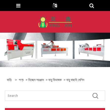
বাড়ি
>
পণ্য
>
বিচ্ছেদ সরঞ্জাম
>
বায়ু বিভাজক
> বায়ু বাছাই মেশিন