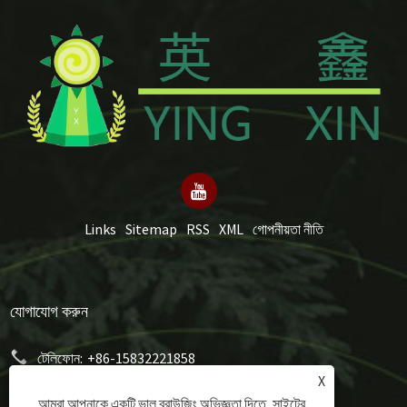
Links
Sitemap
RSS
XML
গোপনীয়তা নীতি
যোগাযোগ করুন
টেলিফোন:
+86-15832221858
X
ইমেইল:
mery@hongxumachinery.com
আমরা আপনাকে একটি ভাল ব্রাউজিং অভিজ্ঞতা দিতে, সাইটের