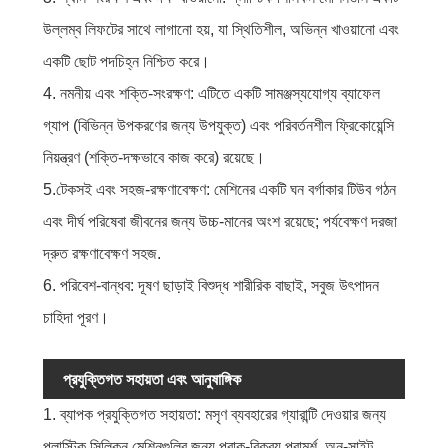
উল্লম্ব লিফটের সাথে লাগানো হয়, যা স্থিতিশীল, অভিন্ন খাওয়ানো এবং
একটি ছোট পদচিহ্ন নিশ্চিত করে।
4. নমনীয় এবং শক্তি-সংরক্ষণ: এটিতে একটি সামঞ্জস্যযোগ্য ব্যাফেল
গ্যাপ (বিভিন্ন উপকরণের জন্য উপযুক্ত) এবং পরিবর্তনশীল ফ্রিকোয়েন্সি
নিয়ন্ত্রণ (শক্তি-দক্ষভাবে কাজ করে) রয়েছে।
5.টেকসই এবং সহজ-রক্ষণাবেক্ষণ: মেশিনের একটি ঘন বর্গাকার টিউব গঠন
এবং দীর্ঘ পরিষেবা জীবনের জন্য উচ্চ-মানের অংশ রয়েছে; পর্যবেক্ষণ দরজা
দ্রুত রক্ষণাবেক্ষণ সহজ.
6. পরিবেশ-বান্ধব: দূষণ ছাড়াই বিশুদ্ধ শারীরিক বাছাই, সবুজ উৎপাদন
চাহিদা পূরণ।
প্রযুক্তিগত সহায়তা এবং আনুষাঙ্গিক
1. ব্যাপক প্রযুক্তিগত সহায়তা: মসৃণ ব্যবহারের গ্যারান্টি দেওয়ার জন্য
প্লাস্টিক সিলিকন মেশিনগুলির জন্য প্রাক-বিক্রয় পরামর্শ, অন-সাইট