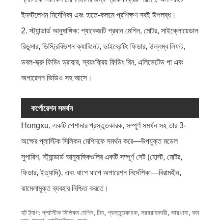
ইনস্টলেশন নির্দেশিকা এবং হাতে-কলমে প্রশিক্ষণ সবই উপলব্ধ।
2. স্ট্যান্ডার্ড আনুষাঙ্গিক: প্যাকেজটি প্রধান মেশিন, মোটর, সাইক্লোয়েডাল
রিডুসার, ডিস্ট্রিবিউশন ক্যাবিনেট, ভাইব্রেটিং ফিডার, উল্লম্ব লিফট,
ডবল-স্ক্রু ফিডিং ড্রায়ার, স্বয়ংক্রিয় ফিডিং বিন, এলিভেটেড পা এবং
অপারেশন ভিডিও সহ আসে।
কর্পোরেশন সমর্থন
Hongxu, একটি পেশাদার প্রস্তুতকারক, সম্পূর্ণ সমর্থন সহ তার 3-
অক্ষের প্লাস্টিক সিলিকন মেশিনকে সমর্থন করে—উপযুক্ত মডেল
সুপারিশ, স্ট্যান্ডার্ড আনুষাঙ্গিকগুলির একটি সম্পূর্ণ সেট (হোস্ট, মোটর,
ফিডার, ইত্যাদি), এবং ধাপে ধাপে অপারেশন নির্দেশিকা—বিরামহীন,
ঝামেলামুক্ত ব্যবহার নিশ্চিত করতে।
হট ট্যাগ: প্লাস্টিক সিলিকন মেশিন, চীন, প্রস্তুতকারক, সরবরাহকারী, কারখানা, কম