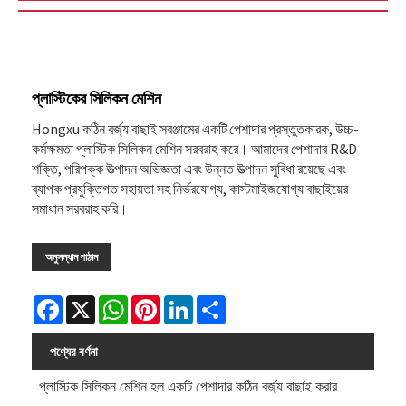
প্লাস্টিকের সিলিকন মেশিন
Hongxu কঠিন বর্জ্য বাছাই সরঞ্জামের একটি পেশাদার প্রস্তুতকারক, উচ্চ-
কর্মক্ষমতা প্লাস্টিক সিলিকন মেশিন সরবরাহ করে। আমাদের পেশাদার R&D
শক্তি, পরিপক্ক উত্পাদন অভিজ্ঞতা এবং উন্নত উত্পাদন সুবিধা রয়েছে এবং
ব্যাপক প্রযুক্তিগত সহায়তা সহ নির্ভরযোগ্য, কাস্টমাইজযোগ্য বাছাইয়ের
সমাধান সরবরাহ করি।
অনুসন্ধান পাঠান
Facebook
X
WhatsApp
Pinterest
LinkedIn
Share
পণ্যের বর্ণনা
প্লাস্টিক সিলিকন মেশিন হল একটি পেশাদার কঠিন বর্জ্য বাছাই করার