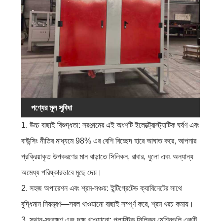
পণ্যের মূল সুবিধা
1. উচ্চ বাছাই বিশুদ্ধতা: সরঞ্জামের এই অংশটি ইলেক্ট্রোস্ট্যাটিক ঘর্ষণ এবং
বাউন্সিং নীতির মাধ্যমে 98% এর বেশি বিচ্ছেদ হারে আঘাত করে, আপনার
প্রক্রিয়াকৃত উপকরণের মান বাড়াতে সিলিকন, রাবার, ধুলো এবং অন্যান্য
অমেধ্য পরিষ্কারভাবে মুছে দেয়।
2. সহজ অপারেশন এবং শ্রম-সঞ্চয়: ইন্টিগ্রেটেড ক্যাবিনেটের সাথে
বুদ্ধিমান নিয়ন্ত্রণ—সরল খাওয়ানো বাছাই সম্পূর্ণ করে, শ্রম খরচ কমায়।
3. স্থান-সংরক্ষণ এবং দক্ষ খাওয়ানো: প্লাস্টিক সিলিকন মেশিনগুলি একটি