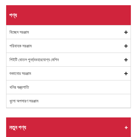
পণ্য
বিচ্ছেদ সরঞ্জাম
পরিবাহক সরঞ্জাম
পিইটি বোতল পুনর্ব্যবহারযোগ্য মেশিন
শুকানোর সরঞ্জাম
খনির যন্ত্রপাতি
ধুলো অপসারণ সরঞ্জাম
নতুন পণ্য