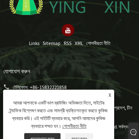
Links
Sitemap
RSS
XML
গোপনীয়তা নীতি
যোগাযোগ করুন
টেলিফোন:
+86-15832221858
X
ইমেইল:
mery@hongxumachinery.com
আমরা আপনাকে একটি ভাল ব্রাউজিং অভিজ্ঞতা দিতে, সাইটের
ঠিকানা:
তাওয়ুয়ান ওয়েস্ট স্ট্রিট, শুনপিং কাউন্টি, বাওডিং সিটি, হেবেই প্রদেশ, চীন
ট্র্যাফিক বিশ্লেষণ করতে এবং সামগ্রী ব্যক্তিগতকৃত করতে কুকিজ
ব্যবহার করি। এই সাইটটি ব্যবহার করে, আপনি আমাদের কুকিজ
ব্যবহারে সম্মত হন।
গোপনীয়তা নীতি
কপিরাইট © 2024 Hongxu Machinery Equipment Co., Ltd. সর্বস্বত্ব
সংরক্ষিত৷
প্রত্যাখ্যান করুন
গ্রহণ করুন