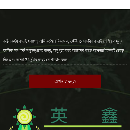
কঠিন বর্জ্য বাছাই সরঞ্জাম, এডি বর্তমান বিভাজক, স্টেইনলেস স্টীল বাছাই মেশিন বা মূল্য
তালিকা সম্পর্কে অনুসন্ধানের জন্য, অনুগ্রহ করে আমাদের কাছে আপনার ইমেলটি ছেড়ে
দিন এবং আমরা 24 ঘন্টার মধ্যে যোগাযোগ করব।
এখন তদন্ত