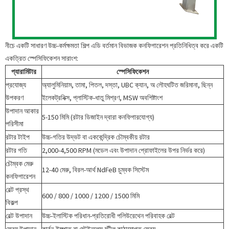
নীচে একটি সাধারণ উচ্চ-কর্মক্ষমতা শিল্প এডি বর্তমান বিভাজক কনফিগারেশন প্রতিনিধিত্ব করে একটি
একত্রিত স্পেসিফিকেশন সারাংশ:
প্যারামিটার
স্পেসিফিকেশন
প্রযোজ্য
অ্যালুমিনিয়াম, তামা, পিতল, দস্তা, UBC ক্যান, অ লৌহঘটিত জরিমানা, ছিন্ন
উপকরণ
ইলেকট্রনিক্স, প্লাস্টিক-ধাতু মিশ্রণ, MSW অবশিষ্টাংশ
উপাদান আকার
5-150 মিমি (রটার ডিজাইন দ্বারা কনফিগারযোগ্য)
পরিসীমা
রটার টাইপ
উচ্চ-গতির উদ্ভট বা এককেন্দ্রিক চৌম্বকীয় রটার
রটার গতি
2,000-4,500 RPM (মডেল এবং উপাদান প্রোফাইলের উপর নির্ভর করে)
চৌম্বক মেরু
12-40 মেরু, বিরল-আর্থ NdFeB চুম্বক সিস্টেম
কনফিগারেশন
বেল্ট প্রস্থ
600 / 800 / 1000 / 1200 / 1500 মিমি
বিকল্প
বেল্ট উপাদান
উচ্চ-ইলাস্টিক পরিধান-প্রতিরোধী পলিউরেথেন পরিবাহক বেল্ট
ফ্রেম উপাদান
কার্বন-ইস্পাত বা স্টেইনলেস-স্টীল কাঠামোগত ফ্রেম