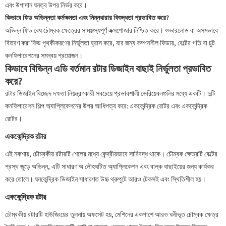
এবং উপাদান ঘনত্ব উপর নির্ভর করে।
কিভাবে ফিড অভিন্নতা কর্মক্ষমতা এবং নিম্নধারার বিশুদ্ধতা প্রভাবিত করে?
অভিন্ন ফিড বেধ চৌম্বক ক্ষেত্রের সামঞ্জস্যপূর্ণ এক্সপোজার নিশ্চিত করে। ওভারলোড বা অসমভাবে
বিতরণ করা ফিড পৃথকীকরণের নির্ভুলতা হ্রাস করে, যার জন্য কম্পনশীল ফিডার, বেল্টের গতি বা চুট
কনফিগারেশনের সমন্বয় প্রয়োজন।
কিভাবে বিভিন্ন এডি বর্তমান রটার ডিজাইন বাছাই নির্ভুলতা প্রভাবিত
করে?
রটার ডিজাইন বিচ্ছেদ দক্ষতা নিয়ন্ত্রণকারী সবচেয়ে প্রভাবশালী ভেরিয়েবলগুলির মধ্যে একটি। দুটি
কনফিগারেশন শিল্প অ্যাপ্লিকেশনের উপর আধিপত্য করে: এককেন্দ্রিক রোটর এবং এককেন্দ্রিক
রোটর।
এককেন্দ্রিক রটার
এই নকশায়, চৌম্বকীয় রটারটি শেলের মধ্যে কেন্দ্রীয়ভাবে সারিবদ্ধ থাকে। চৌম্বক ক্ষেত্রটি বেল্টের
প্রস্থ জুড়ে অভিন্ন, এটি সাধারণ অ লৌহঘটিত অ্যাপ্লিকেশন এবং বাল্ক বাছাইয়ের জন্য কার্যকর
করে তোলে। ঘনকেন্দ্রিক ডিজাইন সাধারণত উচ্চ থ্রুপুটে আরও টেকসই এবং স্থিতিশীল হয়।
এককেন্দ্রিক রটার
চৌম্বকীয় রটারটি হাউজিংয়ের তুলনায় অফসেট হয়, মেশিনের একপাশে আরও ঘনীভূত চৌম্বক ক্ষেত্র