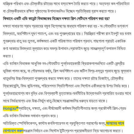
যান্ত্রিক পরিধান এবং চৌম্বকীয় রটারের সাথে হস্তক্ষেপ তৈরি করতে পারে। অত্যন্ত কম পরিবাহিতা
বা চৌম্বকীয়ভাবে রক্ষিত পৃষ্ঠতলের উপাদানগুলিও বিচ্ছেদ প্রতিক্রিয়া হ্রাস করতে পারে।
কিভাবে একটি এডি কারেন্ট বিভাজকের বিচ্ছেদ দক্ষতা শিল্প সেটিংসে পরিমাপ করা হয়?
দক্ষতা সাধারণত স্রাব প্রবাহের নমুনা বিশ্লেষণের মাধ্যমে পরিমাপ করা হয় - অ লৌহঘটিত ভগ্নাংশ
বিশুদ্ধতা, অবশিষ্টাংশ দূষণ শতাংশ, এবং ভর পুনরুদ্ধারের হার। নিয়ন্ত্রিত পরীক্ষা রান ইনপুট ভর বনাম
পুনরুদ্ধার ধাতু ভর তুলনা, কর্মক্ষমতা একটি পরিমাণগত পরিমাপ প্রদান. গাছপালা প্রায়ই একাধিক
কণা আকারে বিশুদ্ধতা মূল্যায়ন করে সমগ্র উপাদান প্রোফাইল জুড়ে সামঞ্জস্যপূর্ণ ফলাফল নিশ্চিত
করতে।
এডি বর্তমান বিভাজক আধুনিক নন-লৌহঘটিত পুনর্ব্যবহারকারী ক্রিয়াকলাপগুলিতে একটি কেন্দ্রীয়
ভূমিকা পালন করে, যা পৌরসভার বর্জ্য, শিল্প অবশিষ্টাংশ এবং জটিল মিশ্র-বস্তুর প্রবাহ জুড়ে মূল্যবান
ধাতুগুলির উচ্চ-বিশুদ্ধতা পুনরুদ্ধার করতে সক্ষম করে। তাদের দক্ষতা রটার ডিজাইন, চৌম্বকীয়
ফ্রিকোয়েন্সি, ফিড কন্ডিশনার, পরিবেশগত স্থিতিশীলতা এবং সিস্টেম একীকরণের উপর নির্ভর করে।
পুনর্ব্যবহারযোগ্য মান বৃদ্ধি এবং বিশ্বব্যাপী বৃত্তাকার-অর্থনীতির উদ্যোগগুলি প্রসারিত হওয়ার সাথে
সাথে নির্ভরযোগ্য এবং উচ্চ-নির্ভুল ধাতু-বিচ্ছেদ সরঞ্জামগুলির গুরুত্ব বাড়তে থাকে।
Hongxu®
স্থায়িত্ব, দক্ষতা, এবং দীর্ঘমেয়াদী কর্মক্ষম স্থিতিশীলতার জন্য প্রকৌশলী শিল্প-গ্রেড
এডি বর্তমান বিভাজক সমাধান প্রদান করে।
অতিরিক্ত স্পেসিফিকেশন, কাস্টম কনফিগারেশন বা প্রযুক্তিগত পরামর্শের জন্য,
আমাদের সাথে
যোগাযোগ করুন
সরঞ্জাম নির্বাচন এবং সিস্টেম ইন্টিগ্রেশন প্রয়োজনীয়তা নিয়ে আলোচনা করতে।