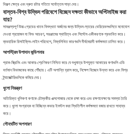
বিকল্প ক্ষেত্র এবং দ্রুত রটার গতিতে সর্বোত্তম সাড়া দেয়।
বাস্তব-বিশ্ব উদ্ভিদ পরিবেশে বিচ্ছেদ দক্ষতা কীভাবে অপ্টিমাইজ করা
যায়?
সামঞ্জস্যপূর্ণ উচ্চ-গ্রেডের ধাতব বিশুদ্ধতা অর্জনের জন্য উদ্ভিদ-স্তরের ভেরিয়েবলগুলিতে মনোযোগ
দেওয়া প্রয়োজন যা ফিড আচরণ, সরঞ্জামের স্থায়িত্ব এবং সিস্টেম একীকরণকে প্রভাবিত করে।
ব্যবহারিক রিসাইক্লিং-লাইন পরিবেশে, নিম্নলিখিত কারণগুলি দীর্ঘমেয়াদী কর্মক্ষমতা চালিত করে।
আপস্ট্রিম উপাদান কন্ডিশনার
প্রাক-স্ক্রিনিং এবং আকার-শ্রেণিকরণ নিশ্চিত করে যে শুধুমাত্র উপযুক্ত আকারের কণাগুলি এডি
বর্তমান বিভাজকের কাছে পৌঁছায়। এটি অশান্তি হ্রাস করে, নিক্ষেপ বিচ্ছেদ উন্নত করে এবং মিশ্র
ট্র্যাজেক্টরিগুলিকে কমিয়ে দেয়।
ধুলো নিয়ন্ত্রণ
অতিরিক্ত ধূলিকণা কণাকে চৌম্বকীয় এক্সপোজার থেকে রক্ষা করে এবং রক্ষণাবেক্ষণের সমস্যা তৈরি
করে। ধুলো সংগ্রাহক বা বিচ্ছিন্ন কভার ইনস্টল করা স্থিতিশীল কর্মক্ষমতা বজায় রাখতে সাহায্য
করে।
লৌহঘটিত অপসারণ