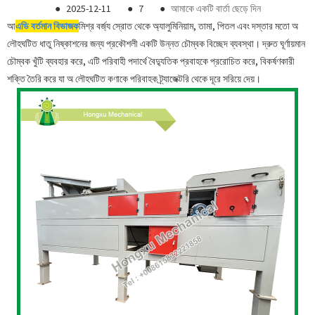
●
2025-12-11
●
7
●
আমাকে একটি বার্তা ছেড়ে দিন
আ
এডি বর্তমান বিভাজক
মিশ্র বর্জ্য স্রোত থেকে অ্যালুমিনিয়াম, তামা, পিতল এবং দস্তার মতো অ
লৌহঘটিত ধাতু নিষ্কাশনের জন্য প্রকৌশলী একটি উন্নত চৌম্বক বিচ্ছেদ ব্যবস্থা। দ্রুত ঘূর্ণায়মান
চৌম্বক খুঁটি ব্যবহার করে, এটি পরিবাহী পদার্থে বৈদ্যুতিক প্রবাহকে প্ররোচিত করে, বিকর্ষণকারী
শক্তি তৈরি করে যা অ লৌহঘটিত কণাকে পরিবাহক ট্র্যাজেক্টরি থেকে দূরে সরিয়ে দেয়।