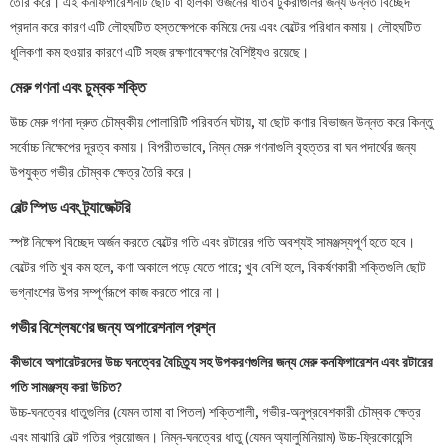
তৈরি করে। এই কনফিগারেশনটি ছোট বা হালকা ওজনের ধাতব টুকরাগুলির জন্য উন্নত বিচ্ছেদ
প্রদান করে কারণ এটি লৌহঘটিত হস্তক্ষেপকে কমিয়ে দেয় এবং বেল্টের পরিধান কমায়। লৌহঘটিত
ধূলিকণা কম হওয়ার কারণে এটি সহজ রক্ষণাবেক্ষণের বৈশিষ্ট্যও রয়েছে।
মেরু গণনা এবং চুম্বক শক্তি
উচ্চ মেরু গণনা দ্রুত চৌম্বকীয় পোলারিটি পরিবর্তন ঘটায়, যা ছোট কণার বিভাজন উন্নত করে কিন্তু
সর্বোচ্চ নিক্ষেপের দূরত্ব কমায়। বিপরীতভাবে, নিম্ন মেরু গণনাগুলি বৃহত্তর বা ঘন পদার্থের জন্য
উপযুক্ত গভীর চৌম্বক ক্ষেত্র তৈরি করে।
বেল্ট স্পিড এবং ট্র্যাজেক্টরি
স্পষ্ট নিক্ষেপ বিচ্ছেদ অর্জন করতে বেল্টের গতি এবং রটারের গতি অবশ্যই সামঞ্জস্যপূর্ণ হতে হবে।
বেল্টের গতি খুব কম হলে, কণা অকালে পড়ে যেতে পারে; খুব বেশি হলে, বিকর্ষণকারী শক্তিগুলি ছোট
ভগ্নাংশের উপর সম্পূর্ণরূপে কাজ করতে পারে না।
গভীর বিশ্লেষণের জন্য অপারেশনাল প্রশ্ন
কীভাবে অপারেটরদের উচ্চ ঘনত্বের বৈচিত্র্য সহ উপকরণগুলির জন্য মেরু কনফিগারেশন এবং রটারের
গতি সামঞ্জস্য করা উচিত?
উচ্চ-ঘনত্বের ধাতুগুলির (যেমন তামা বা পিতল) শক্তিশালী, গভীর-অনুপ্রবেশকারী চৌম্বক ক্ষেত্র
এবং মাঝারি বেল্ট গতির প্রয়োজন। নিম্ন-ঘনত্বের ধাতু (যেমন অ্যালুমিনিয়াম) উচ্চ-ফ্রিকোয়েন্সি