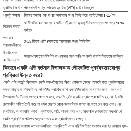
ড্রাইভ সিস্টেম
পরিবর্তনশীল-ফ্রিকোয়েন্সি ড্রাইভ (VFD) মোটর নিয়ন্ত্রণ
থ্রুপুট ক্ষমতা
ফিডের ঘনত্ব এবং কণার আকারের উপর নির্ভর করে প্রতি ঘন্টায় 1-25 টন
অপ্টিমাইজ করা অবস্থার অধীনে স্ট্যান্ডার্ড অ্যালুমিনিয়াম ভগ্নাংশের জন্য 98%
বিচ্ছেদ দক্ষতা
পর্যন্ত
পাওয়ার
3-15 কিলোওয়াট (মডেলের আকারের উপর নির্ভরশীল)
প্রয়োজনীয়তা
ইনস্টলেশন
স্ট্যান্ড-অ্যালোন ইউনিট বা এমআরএফ/এমপিএস বর্জ্য বাছাই সিস্টেমে সমন্বিত
কনফিগারেশন
কিভাবে একটি এডি বর্তমান বিভাজক অ লৌহঘটিত পুনর্ব্যবহারযোগ্য
প্রক্রিয়া উন্নত করে?
একটি এডি কারেন্ট বিভাজক একটি উচ্চ-তীব্রতার বিকল্প চৌম্বক ক্ষেত্র প্রবর্তন করে পুনর্ব্যবহারের
দক্ষতা বাড়ায় যা পরিবাহী অ লৌহঘটিত পদার্থের সাথে একচেটিয়াভাবে যোগাযোগ করে। যখন এই
উপাদানগুলি চৌম্বক ক্ষেত্রে প্রবেশ করে, তখন বৈদ্যুতিক এডি স্রোত প্ররোচিত হয়, যা বিরোধী
চৌম্বকীয় শক্তি তৈরি করে যা বর্জ্য স্রোত থেকে কণাগুলিকে সামনে বা পাশে বের করে দেয়। এর
বিপরীতে, অ-পরিবাহী পদার্থ—প্লাস্টিক, কাঠ, কাগজ, কাচ এবং অধিকাংশ লৌহঘটিত অবশিষ্টাংশ—
বেল্টের প্রাকৃতিক গতিপথ অনুসরণ করে এবং স্বাভাবিকভাবে পড়ে।
শিল্প পুনর্ব্যবহারযোগ্য অপারেশনগুলিতে, প্রযুক্তিটি এমন পরিস্থিতিতে স্থাপন করা হয় যেখানে সূক্ষ্ম-