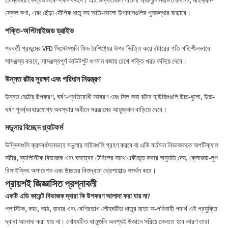
স্কেল কণা, এবং ছেঁড়া যৌগিক ধাতু সহ অতি-আলো উপাদানগুলির পুনরুদ্ধার বাড়াবে।
শক্তি-অপ্টিমাইজড ড্রাইভ
পরবর্তী প্রজন্মের VFD সিস্টেমগুলি ফিড বৈশিষ্ট্যের উপর ভিত্তি করে রটারের গতি গতিশীলভাবে
সামঞ্জস্য করবে, সামঞ্জস্যপূর্ণ আউটপুট গুণমান বজায় রেখে শক্তি খরচ কমিয়ে দেবে।
উন্নত রটার সুরক্ষা এবং পরিধান নিয়ন্ত্রণ
উন্নত বেল্টের উপকরণ, ঘর্ষণ-প্রতিরোধী আবরণ এবং সিল করা রটার হাউজিংগুলি উচ্চ-ধুলো, উচ্চ-
ঘর্ষণ পুনর্ব্যবহারযোগ্য অবস্থার অধীনে সরঞ্জামের আয়ুষ্কাল বাড়িয়ে দেবে।
মডুলার বিচ্ছেদ প্ল্যাটফর্ম
উদ্ভিদগুলি ক্রমবর্ধমানভাবে মডুলার লাইনগুলি গ্রহণ করবে যা এডি বর্তমান বিভাজককে অপটিক্যাল
সর্টার, ব্যালিস্টিক বিভাজক এবং ঘনত্বের টেবিলের সাথে একীভূত করার অনুমতি দেয়, ক্লোজড-লুপ
রিসাইক্লিং অপারেশন এবং উচ্চতর বিশুদ্ধতা থ্রেশহোল্ড সমর্থন করে।
প্রায়শই জিজ্ঞাসিত প্রশ্নাবলী
একটি এডি কারেন্ট বিভাজক দ্বারা কি উপকরণ আলাদা করা যায় না?
প্লাস্টিক, কাচ, কাঠ, রাবার এবং বেশিরভাগ লৌহঘটিত ধাতুর মতো অ-পরিবাহী পদার্থ এই প্রযুক্তি
দ্বারা আলাদা করা যায় না। লৌহঘটিত ধাতুগুলি অবশ্যই উজানে সরিয়ে ফেলতে হবে কারণ তারা