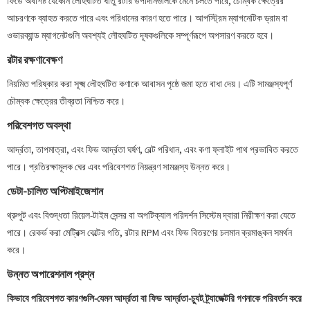
ফিডে অবশিষ্ট যেকোন লৌহঘটিত ধাতু রটার উপাদানগুলিকে মেনে চলতে পারে, চৌম্বক ক্ষেত্রের
আচরণকে ব্যাহত করতে পারে এবং পরিধানের কারণ হতে পারে। আপস্ট্রিম ম্যাগনেটিক ড্রাম বা
ওভারব্যান্ড ম্যাগনেটগুলি অবশ্যই লৌহঘটিত দূষকগুলিকে সম্পূর্ণরূপে অপসারণ করতে হবে।
রটার রক্ষণাবেক্ষণ
নিয়মিত পরিষ্কার করা সূক্ষ্ম লৌহঘটিত কণাকে আবাসন পৃষ্ঠে জমা হতে বাধা দেয়। এটি সামঞ্জস্যপূর্ণ
চৌম্বক ক্ষেত্রের তীব্রতা নিশ্চিত করে।
পরিবেশগত অবস্থা
আর্দ্রতা, তাপমাত্রা, এবং ফিড আর্দ্রতা ঘর্ষণ, বেল্ট পরিধান, এবং কণা ফ্লাইট পাথ প্রভাবিত করতে
পারে। প্রতিরক্ষামূলক ঘের এবং পরিবেশগত নিয়ন্ত্রণ সামঞ্জস্য উন্নত করে।
ডেটা-চালিত অপ্টিমাইজেশান
থ্রুপুট এবং বিশুদ্ধতা রিয়েল-টাইম সেন্সর বা অপটিক্যাল পরিদর্শন সিস্টেম দ্বারা নিরীক্ষণ করা যেতে
পারে। রেকর্ড করা মেট্রিক্স বেল্টের গতি, রটার RPM এবং ফিড বিতরণের চলমান ক্রমাঙ্কন সমর্থন
করে।
উন্নত অপারেশনাল প্রশ্ন
কিভাবে পরিবেশগত কারণগুলি-যেমন আর্দ্রতা বা ফিড আর্দ্রতা-চ্যুট ট্র্যাজেক্টরি গণনাকে পরিবর্তন করে