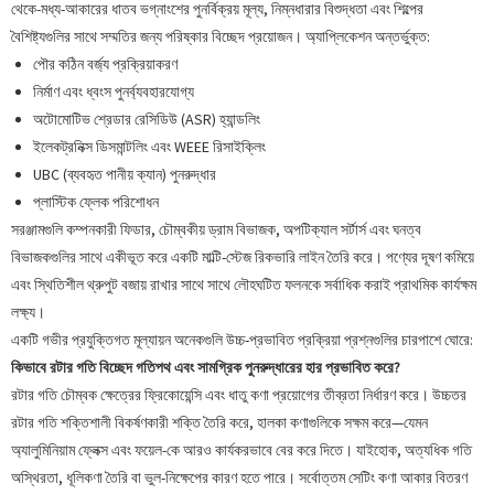
থেকে-মধ্য-আকারের ধাতব ভগ্নাংশের পুনর্বিক্রয় মূল্য, নিম্নধারার বিশুদ্ধতা এবং শিল্পের
বৈশিষ্ট্যগুলির সাথে সম্মতির জন্য পরিষ্কার বিচ্ছেদ প্রয়োজন। অ্যাপ্লিকেশন অন্তর্ভুক্ত:
পৌর কঠিন বর্জ্য প্রক্রিয়াকরণ
নির্মাণ এবং ধ্বংস পুনর্ব্যবহারযোগ্য
অটোমোটিভ শ্রেডার রেসিডিউ (ASR) হ্যান্ডলিং
ইলেকট্রনিক্স ডিসমান্টলিং এবং WEEE রিসাইক্লিং
UBC (ব্যবহৃত পানীয় ক্যান) পুনরুদ্ধার
প্লাস্টিক ফ্লেক পরিশোধন
সরঞ্জামগুলি কম্পনকারী ফিডার, চৌম্বকীয় ড্রাম বিভাজক, অপটিক্যাল সর্টার্স এবং ঘনত্ব
বিভাজকগুলির সাথে একীভূত করে একটি মাল্টি-স্টেজ রিকভারি লাইন তৈরি করে। পণ্যের দূষণ কমিয়ে
এবং স্থিতিশীল থ্রুপুট বজায় রাখার সাথে সাথে লৌহঘটিত ফলনকে সর্বাধিক করাই প্রাথমিক কার্যক্ষম
লক্ষ্য।
একটি গভীর প্রযুক্তিগত মূল্যায়ন অনেকগুলি উচ্চ-প্রভাবিত প্রক্রিয়া প্রশ্নগুলির চারপাশে ঘোরে:
কিভাবে রটার গতি বিচ্ছেদ গতিপথ এবং সামগ্রিক পুনরুদ্ধারের হার প্রভাবিত করে?
রটার গতি চৌম্বক ক্ষেত্রের ফ্রিকোয়েন্সি এবং ধাতু কণা প্রয়োগের তীব্রতা নির্ধারণ করে। উচ্চতর
রটার গতি শক্তিশালী বিকর্ষণকারী শক্তি তৈরি করে, হালকা কণাগুলিকে সক্ষম করে—যেমন
অ্যালুমিনিয়াম ফ্লেক্স এবং ফয়েল-কে আরও কার্যকরভাবে বের করে দিতে। যাইহোক, অত্যধিক গতি
অস্থিরতা, ধূলিকণা তৈরি বা ভুল-নিক্ষেপের কারণ হতে পারে। সর্বোত্তম সেটিং কণা আকার বিতরণ