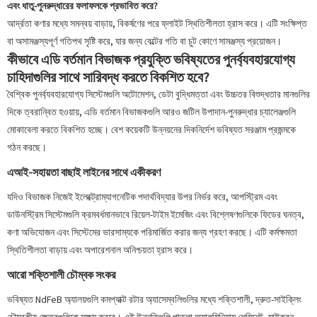
এবং ধাতু-পুনরুদ্ধারের ফলাফলকে প্রভাবিত করে?
আর্দ্রতা কণার মধ্যে সমন্বয় বাড়ায়, বিকর্ষণের পরে ফ্লাইট স্থিতিশীলতা হ্রাস করে। এটি সংক্ষিপ্ত
বা অসামঞ্জস্যপূর্ণ গতিপথ সৃষ্টি করে, যার জন্য বেল্টের গতি বা চুট কোণে সামঞ্জস্য প্রয়োজন।
কীভাবে এডি বর্তমান বিভাজক প্রযুক্তি ভবিষ্যতের পুনর্ব্যবহারযোগ্য
চাহিদাগুলির সাথে সারিবদ্ধ করতে বিকশিত হবে?
বৈশ্বিক পুনর্ব্যবহারযোগ্য সিস্টেমগুলি অটোমেশন, ডেটা বুদ্ধিমত্তা এবং উচ্চতর বিশুদ্ধতার মানগুলির
দিকে ত্বরান্বিত হওয়ায়, এডি বর্তমান বিভাজকগুলি আরও জটিল উপাদান-পুনরুদ্ধার চ্যালেঞ্জগুলি
মোকাবেলা করতে বিকশিত হচ্ছে। বেশ কয়েকটি উন্নয়নের দিকনির্দেশ ভবিষ্যত সরঞ্জাম প্রজন্মকে
গঠন করছে।
এআই-সহায়তা বাছাই লাইনের সাথে একীকরণ
যদিও বিভাজক নিজেই ইলেক্ট্রোম্যাগনেটিক পদার্থবিদ্যার উপর নির্ভর করে, আপস্ট্রিম এবং
ডাউনস্ট্রিম সিস্টেমগুলি ক্রমবর্ধমানভাবে রিয়েল-টাইম ইমেজিং এবং বিশ্লেষণগুলিকে ফিডের ঘনত্ব,
কণা অভিযোজন এবং সিস্টেমের ভারসাম্যকে পরিমার্জিত করার জন্য গ্রহণ করছে। এটি কর্মক্ষমতা
স্থিতিশীলতা বাড়ায় এবং অপারেশনাল অনিশ্চয়তা হ্রাস করে।
আরো শক্তিশালী চৌম্বক সংকর
ভবিষ্যত NdFeB অ্যালয়গুলি কমপ্যাক্ট রটার অ্যাসেম্বলিগুলির মধ্যে শক্তিশালী, দ্রুত-সাইক্লিং
চৌম্বকীয় ক্ষেত্রগুলিকে সক্ষম করবে। এই উন্নতিগুলি পাতলা অ্যালুমিনিয়াম লেমিনেট, মাইক্রন-