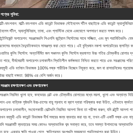
পণ্যের সুবিধা:
াল্টি-ফাংশনাল: মাল্টি-ফাংশনাল এডি কারেন্ট বিভাজক স্টেইনলেস স্টীল বাছাইকে এডি কারেন্ট অ্যালুমিন
েইনলেস স্টীল, অ্যালুমিনিয়াম, তামা, এবং প্লাস্টিক থেকে একযোগে অপসারণ করতে সক্ষম করে।
ইন্টেলিজেন্ট অপারেশন: সরঞ্জামগুলি পিএলসি কন্ট্রোল সিস্টেমের সাথে সজ্জিত, এবং মূল পরামিতিগুলি- যেম
টারফেসের মাধ্যমে বৈদ্যুতিকভাবে সামঞ্জস্য করা যেতে পারে। এই বুদ্ধিমান নকশা অপারেটরের ক্লান্তি ক
ওয়াটার কুলিং সিস্টেম: অন্তর্নির্মিত জল সঞ্চালন কুলিং সিস্টেম ক্রমাগত উচ্চ গতির চৌম্বকীয় রোলা
ে পারে, দীর্ঘমেয়াদী অপারেশন চলাকালীন স্থিতিশীল কর্মক্ষমতা নিশ্চিত করতে পারে এবং সরঞ্জামের পরিষ
বহুমুখী এডি বর্তমান বিভাজক 100% শুষ্ক শারীরিক বিচ্ছেদ নিযুক্ত করে, জল বা রাসায়নিকের প্রয়োজ
উচ্চ বাছাই দক্ষতা: 98% এর বেশি অর্জন করে।
সরঞ্জাম রক্ষণাবেক্ষণ এবং রক্ষণাবেক্ষণ
সরঞ্জাম নিয়মিত ধুলো হবে; কনভেয়র বেল্ট এবং চৌম্বকীয় রোলারের মধ্যে ময়লা, ধুলো এবং অন্যান্য ব
ান এবং বাহ্যিক পৃষ্ঠগুলি উচ্চ-চাপের বায়ু প্রবাহ বা ব্রাশ দ্বারা পরিষ্কার করা উচিত, এইভাবে ব্যর্থতা
অপারেশন চলাকালীন, সংযোগকারী বোল্টগুলি নিয়মিত আলগা কিনা তা পরীক্ষা করুন; যদি বল্টুটি আলগা প
যখন বহুমুখী এডি কারেন্ট বিভাজক দীর্ঘ সময়ের জন্য ব্যবহার করা হয় না, তখন এটি একটি শুষ্ক এবং বা
যদি সরঞ্জামটি ব্যবহারের সময় কোনও অস্বাভাবিক শব্দ সনাক্ত করে, তবে সমস্ত উপাদানের অস্বাভাবিক
ে হবে; একবার ক্ষতি পাওয়া গেলে, ক্ষতিগ্রস্ত অংশগুলি সময়মতো প্রতিস্থাপন করা উচিত।