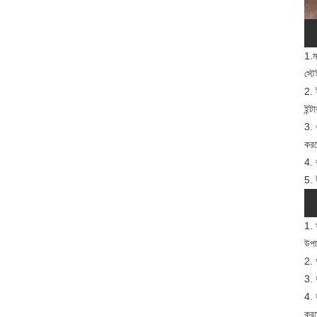
1.ম
স্ট
2. 
ইন্
3. 
করত
4. 
5. 
1. 
উপাদ
2. 
3. 
4. 
করত