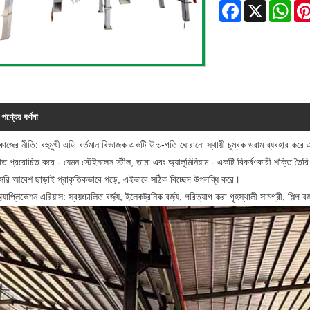
Facebook
X
Wha
পণ্যের বর্ণনা
কাজের নীতি: বহুমুখী এডি বর্তমান বিভাজক একটি উচ্চ-গতি ঘোরানো স্থায়ী চুম্বক ড্রাম ব্যবহার করে 
োত প্ররোচিত করে - যেমন স্টেইনলেস স্টীল, তামা এবং অ্যালুমিনিয়াম - একটি বিকর্ষণকারী শক্তি তৈরি
সরি আবেশ ছাড়াই প্রাকৃতিকভাবে পড়ে, এইভাবে সঠিক বিচ্ছেদ উপলব্ধি করে।
যাপ্লিকেশন এরিয়াস: স্বয়ংচালিত বর্জ্য, ইলেকট্রনিক বর্জ্য, পরিত্যাগ করা গৃহস্থালী সামগ্রী, শিল্প বর্জ্