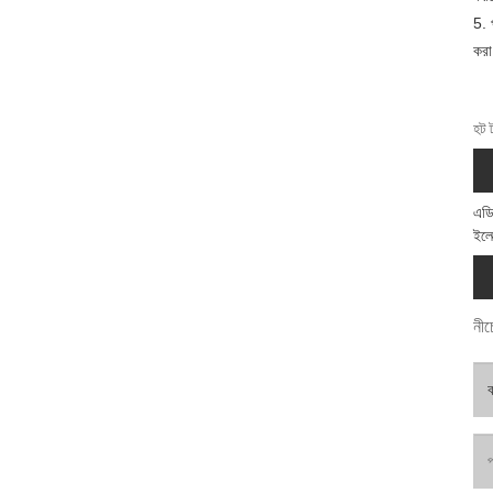
5. 
কর
হট 
এডি
ইলে
নীচ