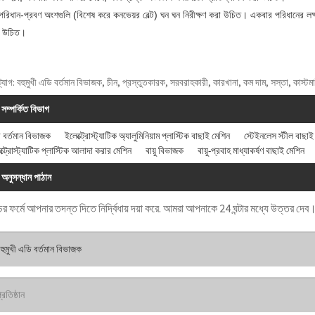
পরিধান-প্রবণ অংশগুলি (বিশেষ করে কনভেয়র বেল্ট) ঘন ঘন নিরীক্ষণ করা উচিত। একবার পরিধানের লক্
া উচিত।
ট্যাগ: বহুমুখী এডি বর্তমান বিভাজক, চীন, প্রস্তুতকারক, সরবরাহকারী, কারখানা, কম দাম, সস্তা, কাস্টম
সম্পর্কিত বিভাগ
 বর্তমান বিভাজক
ইলেক্ট্রোস্ট্যাটিক অ্যালুমিনিয়াম প্লাস্টিক বাছাই মেশিন
স্টেইনলেস স্টীল বাছাই
ক্ট্রোস্ট্যাটিক প্লাস্টিক আলাদা করার মেশিন
বায়ু বিভাজক
বায়ু-প্রবাহ মাধ্যাকর্ষণ বাছাই মেশিন
অনুসন্ধান পাঠান
ের ফর্মে আপনার তদন্ত দিতে নির্দ্বিধায় দয়া করে. আমরা আপনাকে 24 ঘন্টার মধ্যে উত্তর দেব