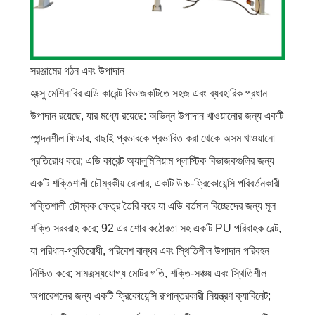
সরঞ্জামের গঠন এবং উপাদান
হংক্সু মেশিনারির এডি কারেন্ট বিভাজকটিতে সহজ এবং ব্যবহারিক প্রধান
উপাদান রয়েছে, যার মধ্যে রয়েছে: অভিন্ন উপাদান খাওয়ানোর জন্য একটি
স্পন্দনশীল ফিডার, বাছাই প্রভাবকে প্রভাবিত করা থেকে অসম খাওয়ানো
প্রতিরোধ করে; এডি কারেন্ট অ্যালুমিনিয়াম প্লাস্টিক বিভাজকগুলির জন্য
একটি শক্তিশালী চৌম্বকীয় রোলার, একটি উচ্চ-ফ্রিকোয়েন্সি পরিবর্তনকারী
শক্তিশালী চৌম্বক ক্ষেত্র তৈরি করে যা এডি বর্তমান বিচ্ছেদের জন্য মূল
শক্তি সরবরাহ করে; 92 এর শোর কঠোরতা সহ একটি PU পরিবাহক বেল্ট,
যা পরিধান-প্রতিরোধী, পরিবেশ বান্ধব এবং স্থিতিশীল উপাদান পরিবহন
নিশ্চিত করে; সামঞ্জস্যযোগ্য মোটর গতি, শক্তি-সঞ্চয় এবং স্থিতিশীল
অপারেশনের জন্য একটি ফ্রিকোয়েন্সি রূপান্তরকারী নিয়ন্ত্রণ ক্যাবিনেট;