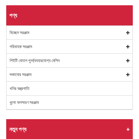
পণ্য
বিচ্ছেদ সরঞ্জাম
পরিবাহক সরঞ্জাম
পিইটি বোতল পুনর্ব্যবহারযোগ্য মেশিন
শুকানোর সরঞ্জাম
খনির যন্ত্রপাতি
ধুলো অপসারণ সরঞ্জাম
নতুন পণ্য