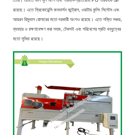
তৈরি। এটিতে ভাল মূল অংশ এবং পরিধান-প্রতিরোধী PU পরিবাহক বেল্ট
রয়েছে। এতে ফ্রিকোয়েন্সি কনভার্সন কন্ট্রোল, ওয়াটার কুলিং সিস্টেম এবং
আয়রন রিমুভাল রোলারের মতো দরকারী অংশও রয়েছে। এতে শক্তি সঞ্চয়,
ব্যবহার ও রক্ষণাবেক্ষণ করা সহজ, টেকসই এবং পরিবেশের প্রতি বন্ধুত্বের
মতো সুবিধা রয়েছে।