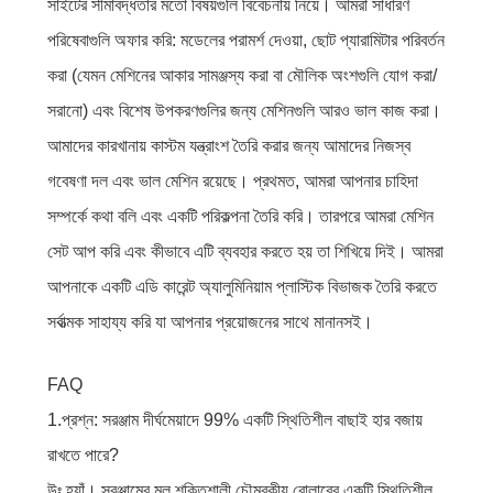
সাইটের সীমাবদ্ধতার মতো বিষয়গুলি বিবেচনায় নিয়ে। আমরা সাধারণ
পরিষেবাগুলি অফার করি: মডেলের পরামর্শ দেওয়া, ছোট প্যারামিটার পরিবর্তন
করা (যেমন মেশিনের আকার সামঞ্জস্য করা বা মৌলিক অংশগুলি যোগ করা/
সরানো) এবং বিশেষ উপকরণগুলির জন্য মেশিনগুলি আরও ভাল কাজ করা।
আমাদের কারখানায় কাস্টম যন্ত্রাংশ তৈরি করার জন্য আমাদের নিজস্ব
গবেষণা দল এবং ভাল মেশিন রয়েছে। প্রথমত, আমরা আপনার চাহিদা
সম্পর্কে কথা বলি এবং একটি পরিকল্পনা তৈরি করি। তারপরে আমরা মেশিন
সেট আপ করি এবং কীভাবে এটি ব্যবহার করতে হয় তা শিখিয়ে দিই। আমরা
আপনাকে একটি এডি কারেন্ট অ্যালুমিনিয়াম প্লাস্টিক বিভাজক তৈরি করতে
সর্বাত্মক সাহায্য করি যা আপনার প্রয়োজনের সাথে মানানসই।
FAQ
1.প্রশ্ন: সরঞ্জাম দীর্ঘমেয়াদে 99% একটি স্থিতিশীল বাছাই হার বজায়
রাখতে পারে?
উঃ হ্যাঁ। সরঞ্জামের মূল শক্তিশালী চৌম্বকীয় রোলারের একটি স্থিতিশীল