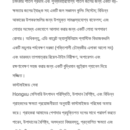
চমৎকার শীতল প্রভাব এবং পুনর্ব্যবহারযোগ্য শীতল জলের জন্য একটি বড়-
ক্ষমতার জলের ট্যাঙ্ক সহ একটি জল সঞ্চালন কুলিং সিস্টেম; বিভিন্ন
আকারের উপকরণগুলির জন্য উপযুক্ত সামঞ্জস্যযোগ্য বাফেলস; এবং
লোহার অমেধ্য একযোগে আলাদা করার জন্য একটি লোহা অপসারণ
রোলার। অধিকন্তু, এডি কারেন্ট অ্যালুমিনিয়াম প্লাস্টিক বিভাজকগুলি
একটি মডুলার পর্যবেক্ষণ দরজা (শক্তিশালী চৌম্বকীয় এলাকা আলো সহ)
এবং ভারবহন তাপমাত্রার রিয়েল-টাইম নিরীক্ষণ, অপারেশন এবং
রক্ষণাবেক্ষণ সহজ করার জন্য একটি বুদ্ধিমান কন্ট্রোল প্যানেল দিয়ে
সজ্জিত।
কাস্টমাইজড সেবা
Hongxu মেশিনারি উৎপাদন পরিস্থিতি, উপাদান বৈশিষ্ট্য, এবং বিভিন্ন
গ্রাহকদের ক্ষমতা প্রয়োজনীয়তা অনুযায়ী কাস্টমাইজড পরিষেবা অফার
করে। গ্রাহকরা আমাদের পেশাদার প্রযুক্তিগত দলের সাথে পরামর্শ করতে
পারেন, উপাদানের বৈশিষ্ট্য, অশুদ্ধতা বিষয়বস্তু, প্রত্যাশিত ক্ষমতা এবং