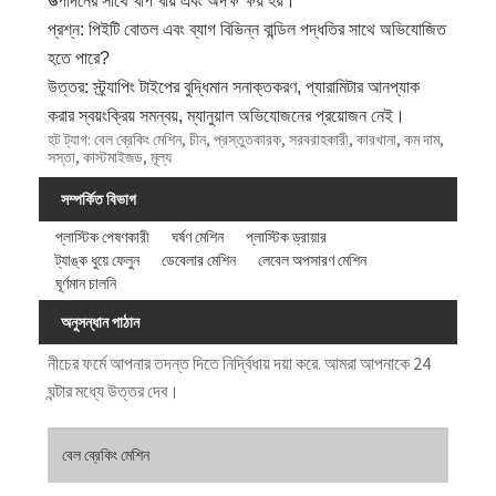
উত্পাদনের সাথে খাপ খায় এবং অদক্ষ ক্ষয় হয়।
প্রশ্ন: পিইটি বোতল এবং ব্যাগ বিভিন্ন বান্ডিল পদ্ধতির সাথে অভিযোজিত
হতে পারে?
উত্তর: স্ট্র্যাপিং টাইপের বুদ্ধিমান সনাক্তকরণ, প্যারামিটার আনপ্যাক
করার স্বয়ংক্রিয় সমন্বয়, ম্যানুয়াল অভিযোজনের প্রয়োজন নেই।
হট ট্যাগ: বেল ব্রেকিং মেশিন, চীন, প্রস্তুতকারক, সরবরাহকারী, কারখানা, কম দাম,
সস্তা, কাস্টমাইজড, মূল্য
সম্পর্কিত বিভাগ
প্লাস্টিক পেষণকারী
ঘর্ষণ মেশিন
প্লাস্টিক ড্রায়ার
ট্যাঙ্ক ধুয়ে ফেলুন
ডেবেলার মেশিন
লেবেল অপসারণ মেশিন
ঘূর্ণমান চালনি
অনুসন্ধান পাঠান
নীচের ফর্মে আপনার তদন্ত দিতে নির্দ্বিধায় দয়া করে. আমরা আপনাকে 24
ঘন্টার মধ্যে উত্তর দেব।