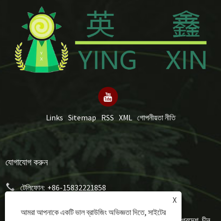
Links
Sitemap
RSS
XML
গোপনীয়তা নীতি
যোগাযোগ করুন
টেলিফোন:
+86-15832221858
X
ইমেইল:
mery@hongxumachinery.com
আমরা আপনাকে একটি ভাল ব্রাউজিং অভিজ্ঞতা দিতে, সাইটের
ঠিকানা:
তাওয়ুয়ান ওয়েস্ট স্ট্রিট, শুনপিং কাউন্টি, বাওডিং সিটি, হেবেই প্রদেশ, চীন