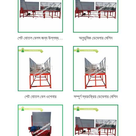
পেট বোতল বেলস জন্য উল্লম্ব Debaler
অনুভূমিক ডেবেলার মেশিন
পেট বোতল বেল ওপেনার
সম্পূর্ণ স্বয়ংক্রিয় ডেবেলার মেশিন