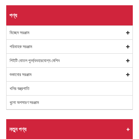
পণ্য
বিচ্ছেদ সরঞ্জাম
পরিবাহক সরঞ্জাম
পিইটি বোতল পুনর্ব্যবহারযোগ্য মেশিন
শুকানোর সরঞ্জাম
খনির যন্ত্রপাতি
ধুলো অপসারণ সরঞ্জাম
নতুন পণ্য